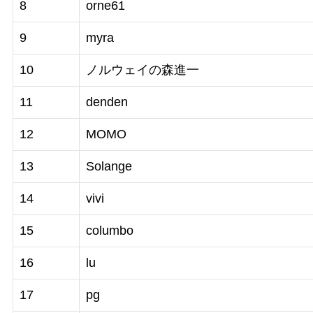
8
orne61
9
myra
10
ノルウェイの森進一
11
denden
12
MOMO
13
Solange
14
vivi
15
columbo
16
lu
17
pg